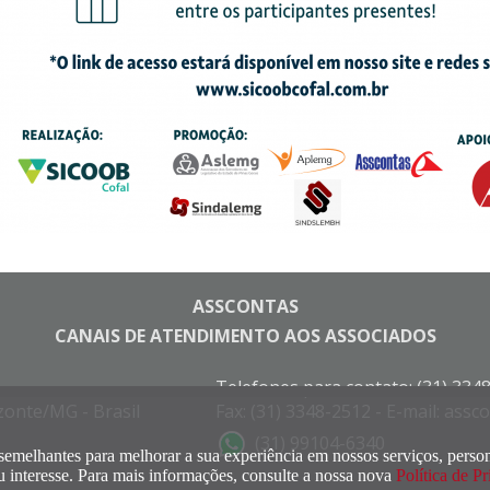
ASSCONTAS
CANAIS DE ATENDIMENTO AOS ASSOCIADOS
Telefones para contato: (31) 334
zonte/MG - Brasil
Fax: (31) 3348-2512 - E-mail: ass
(31) 99104-6340
semelhantes para melhorar a sua experiência em nossos serviços, person
 interesse. Para mais informações, consulte a nossa nova
Política de P