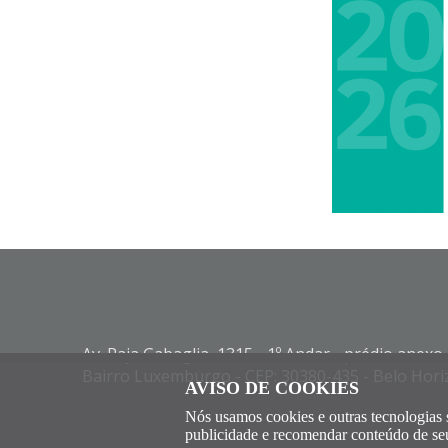
Av. Raja Gabaglia, 1315 - 1º Andar - prédio anexo
Bairro Luxemburgo - CEP: 30380-435 - Belo Hori
AVISO DE COOKIES
Nós usamos cookies e outras tecnologias 
publicidade e recomendar conteúdo de seu