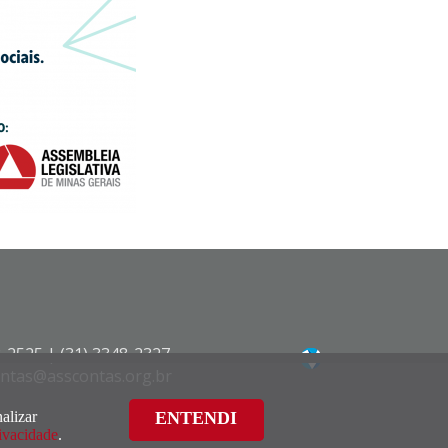
8-2525 | (31) 3348-2327
contas@asscontas.org.br
alizar
ENTENDI
rivacidade
.