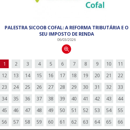
PALESTRA SICOOB COFAL: A REFORMA TRIBUTÁRIA E O
SEU IMPOSTO DE RENDA
06/03/2026
1
2
3
4
5
6
7
8
9
10
11
12
13
14
15
16
17
18
19
20
21
22
23
24
25
26
27
28
29
30
31
32
33
34
35
36
37
38
39
40
41
42
43
44
45
46
47
48
49
50
51
52
53
54
55
56
57
58
59
60
61
62
63
64
65
66