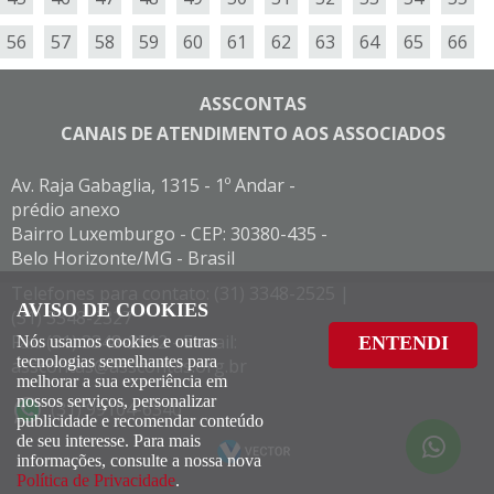
56
57
58
59
60
61
62
63
64
65
66
ASSCONTAS
CANAIS DE ATENDIMENTO AOS ASSOCIADOS
Av. Raja Gabaglia, 1315 - 1º Andar -
prédio anexo
Bairro Luxemburgo - CEP: 30380-435 -
Belo Horizonte/MG - Brasil
Telefones para contato: (31) 3348-2525 |
AVISO DE COOKIES
(31) 3348-2327
Fax: (31) 3348-2512 - E-mail:
Nós usamos cookies e outras
ENTENDI
tecnologias semelhantes para
asscontas@asscontas.org.br
melhorar a sua experiência em
nossos serviços, personalizar
(31) 99104-6340
publicidade e recomendar conteúdo
de seu interesse. Para mais
informações, consulte a nossa nova
Política de Privacidade
.
(31)