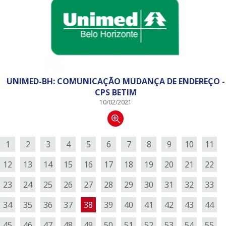
UNIMED-BH: COMUNICAÇÃO MUDANÇA DE ENDEREÇO -
CPS BETIM
10/02/2021
1
2
3
4
5
6
7
8
9
10
11
12
13
14
15
16
17
18
19
20
21
22
23
24
25
26
27
28
29
30
31
32
33
34
35
36
37
38
39
40
41
42
43
44
45
46
47
48
49
50
51
52
53
54
55