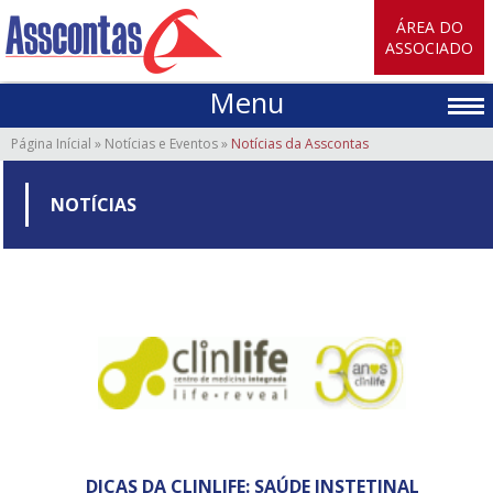
ÁREA DO
ASSOCIADO
Menu
Página Inícial
»
Notícias e Eventos
»
Notícias da Asscontas
NOTÍCIAS
DICAS DA CLINLIFE: SAÚDE INSTETINAL