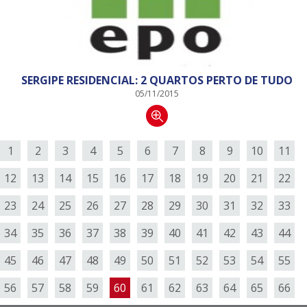
SERGIPE RESIDENCIAL: 2 QUARTOS PERTO DE TUDO
05/11/2015
1
2
3
4
5
6
7
8
9
10
11
12
13
14
15
16
17
18
19
20
21
22
23
24
25
26
27
28
29
30
31
32
33
34
35
36
37
38
39
40
41
42
43
44
45
46
47
48
49
50
51
52
53
54
55
56
57
58
59
60
61
62
63
64
65
66