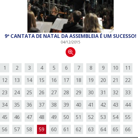
9ª CANTATA DE NATAL DA ASSEMBLEIA É UM SUCESSO!
04/12/2015
1
2
3
4
5
6
7
8
9
10
11
12
13
14
15
16
17
18
19
20
21
22
23
24
25
26
27
28
29
30
31
32
33
34
35
36
37
38
39
40
41
42
43
44
45
46
47
48
49
50
51
52
53
54
55
56
57
58
59
60
61
62
63
64
65
66